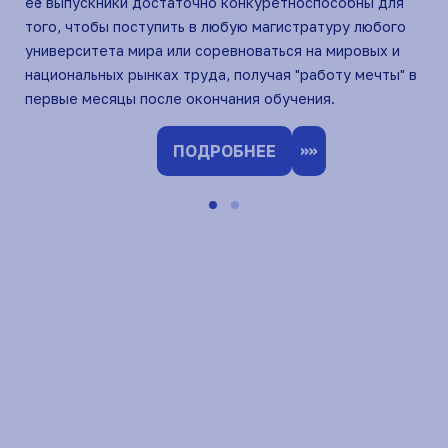
её выпускники достаточно конкуретноспособны для
уго
того, чтобы поступить в любую магистратуру любого
вып
университета мира или соревноваться на мировых и
кон
и
национальных рынках труда, получая "работу мечты" в
люб
первые месяцы после окончания обучения.
пол
х и
око
нац
ПОДРОБНЕЕ
я
Уче
МГИ
лы
наи
наш
День открытых дверей
Online трансляция 11 апреля