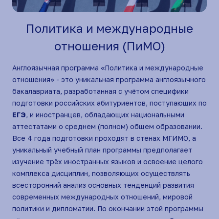
Политика и международные
отношения (ПиМО)
Англоязычная программа «Политика и международные
Меж
отношения» - это уникальная программа англоязычного
это
бакалавриата, разработанная с учётом специфики
бак
подготовки российских абитуриентов, поступающих по
спе
ЕГЭ
, и иностранцев, обладающих национальными
аби
аттестатами о среднем (полном) общем образовании.
об
Все 4 года подготовки проходят в стенах МГИМО, а
Le
уникальный учебный план программы предполагает
обр
,
изучение трёх иностранных языков и освоение целого
ино
комплекса дисциплин, позволяющих осуществлять
пра
ьной
всесторонний анализ основных тенденций развития
цик
современных международных отношений, мировой
обр
ных
политики и дипломатии. По окончании этой программы
огр