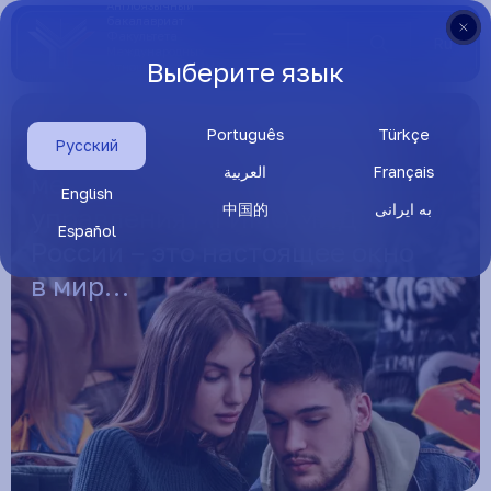
Англоязычный
бакалавриат
Факультета
Ru
Международных
Выберите язык
Отношений МГИМО
МИД России
Português
Türkçe
Диплом Института
Русский
العربية
Français
международных отношений и
English
中国的
به ایرانی
управления МГИМО МИД
Español
России – это настоящее окно
в мир…